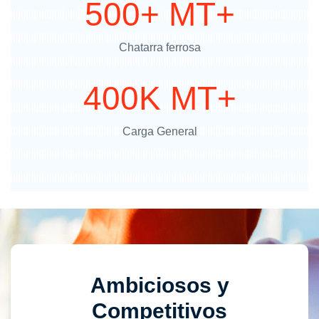
500+ MT+
Chatarra ferrosa
400K MT+
Carga General
y
Ambiciosos y
I
Competitivos